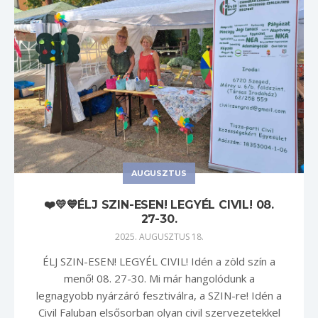
AUGUSZTUS
❤️💛💙ÉLJ SZIN-ESEN! LEGYÉL CIVIL! 08.
27-30.
2025. AUGUSZTUS 18.
ÉLJ SZIN-ESEN! LEGYÉL CIVIL! Idén a zöld szín a
menő! 08. 27-30. Mi már hangolódunk a
legnagyobb nyárzáró fesztiválra, a SZIN-re! Idén a
Civil Faluban elsősorban olyan civil szervezetekkel