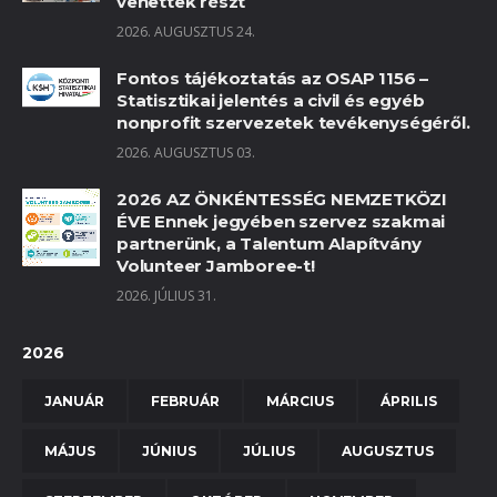
vehettek részt
2026. AUGUSZTUS 24.
Fontos tájékoztatás az OSAP 1156 –
Statisztikai jelentés a civil és egyéb
nonprofit szervezetek tevékenységéről.
2026. AUGUSZTUS 03.
2026 AZ ÖNKÉNTESSÉG NEMZETKÖZI
ÉVE Ennek jegyében szervez szakmai
partnerünk, a Talentum Alapítvány
Volunteer Jamboree-t!
2026. JÚLIUS 31.
2026
JANUÁR
FEBRUÁR
MÁRCIUS
ÁPRILIS
MÁJUS
JÚNIUS
JÚLIUS
AUGUSZTUS