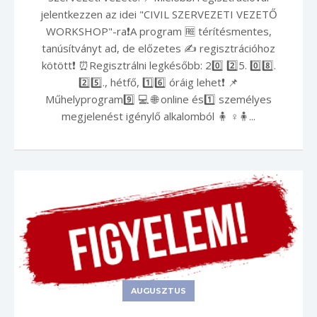
jelentkezzen az idei "CIVIL SZERVEZETI VEZETŐ
WORKSHOP"-ra❗️A program 🆓 térítésmentes,
tanúsítványt ad, de előzetes ✍️ regisztrációhoz
kötött❗️ ⏰Regisztrálni legkésőbb: 2️0️⃣ 2️⃣5️. 0️⃣8️⃣.
2️⃣5️⃣., hétfő, 1️⃣6️⃣ óráig lehet❗️ 📌
Műhelyprogram9️⃣ 💻 🌐 online és1️⃣ személyes
megjelenést igénylő alkalomból 🧍 ♀️🧍...
AUGUSZTUS