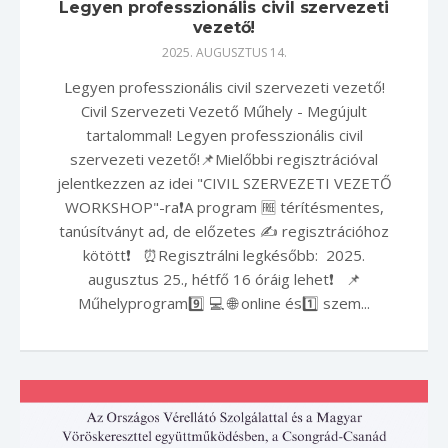
Legyen professzionális civil szervezeti
vezető!
2025. AUGUSZTUS 14.
Legyen professzionális civil szervezeti vezető!
Civil Szervezeti Vezető Műhely - Megújult
tartalommal! Legyen professzionális civil
szervezeti vezető!📌Mielőbbi regisztrációval
jelentkezzen az idei "CIVIL SZERVEZETI VEZETŐ
WORKSHOP"-ra❗️A program 🆓 térítésmentes,
tanúsítványt ad, de előzetes ✍️ regisztrációhoz
kötött❗️ ⏰Regisztrálni legkésőbb: 2025.
augusztus 25., hétfő 16 óráig lehet❗️ 📌
Műhelyprogram9️⃣ 💻 🌐 online és1️⃣ szem...