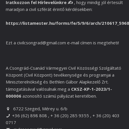
Iratkozzon fel Hírlevelünkre
✍️
,
hogy mindig jól értesült
maradjon a civil szférát érintő kérdésekben:
https://listamester.hu/forms/fe/5/9/6/arch/210617_596
Ezt a
civilcsongrad@gmail.com
e-mail címen is megteheti!
A Csongrád-Csanád Vármegyei Civil Közösségi Szolgáltató
Központ (Civil Központ) tevékenysége és programjai a
Miniszterelnökség és
Bethlen Gábor Alapkezelő Zrt.
támogatásával valósulnak meg a
CKSZ-KP-1-2023/1-
000006
azonosító számú pályázat keretében.
6722 Szeged, Mérey u. 6/b
+36 (62) 898 808 , + 36 (20) 285 9355 , + 36 (20) 403
0717