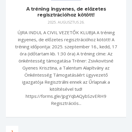
A tréning ingyenes, de előzetes
regisztrációhoz kötött!
2025. AUGUSZTUS 26.
ÚJRA INDUL A CIVIL VEZETŐK KLUBJA A tréning
ingyenes, de előzetes regisztrációhoz kötött! A
tréning időpontja: 2025. szeptember 16., kedd, 17
óra (időtartam kb. 1:30 óra) A tréning címe: Az
önkéntesség támogatása Tréner: Zsivkovitsné
Gyenes Krisztina, a Talentum Alapítvány az
Önkéntesség Támogatásáért ügyvezető
igazgatója Regisztrálni ennek az Űrlapnak a
kitöltésével tud!
https://forms.gle/JpgYqbAQybSzvERH9
Regisztrációs...