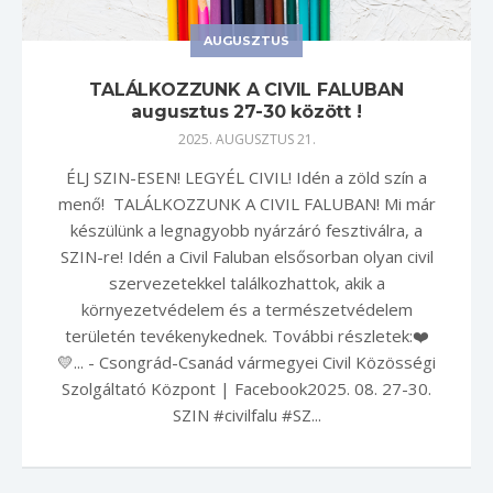
AUGUSZTUS
TALÁLKOZZUNK A CIVIL FALUBAN
augusztus 27-30 között !
2025. AUGUSZTUS 21.
ÉLJ SZIN-ESEN! LEGYÉL CIVIL! Idén a zöld szín a
menő! TALÁLKOZZUNK A CIVIL FALUBAN! Mi már
készülünk a legnagyobb nyárzáró fesztiválra, a
SZIN-re! Idén a Civil Faluban elsősorban olyan civil
szervezetekkel találkozhattok, akik a
környezetvédelem és a természetvédelem
területén tevékenykednek. További részletek:❤️
💛... - Csongrád-Csanád vármegyei Civil Közösségi
Szolgáltató Központ | Facebook2025. 08. 27-30.
SZIN #civilfalu #SZ...