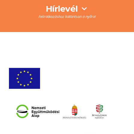
Hírlevél
Feliratkozáshoz kattintson a nyílra!