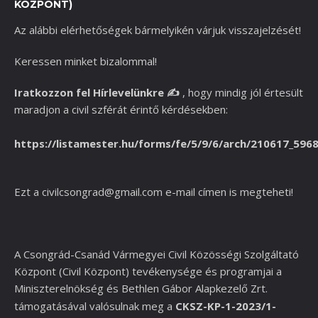
KÖZPONT)
Az alábbi elérhetőségek bármelyikén várjuk visszajelzését!
Keressen minket bizalommal!
Iratkozzon fel Hírlevelünkre
✍️
,
hogy mindig jól értesült
maradjon a civil szférát érintő kérdésekben:
https://listamester.hu/forms/fe/5/9/6/arch/210617_596
Ezt a
civilcsongrad@gmail.com
e-mail címen is megteheti!
A Csongrád-Csanád Vármegyei Civil Közösségi Szolgáltató
Központ (Civil Központ) tevékenysége és programjai a
Miniszterelnökség és
Bethlen Gábor Alapkezelő Zrt.
támogatásával valósulnak meg a
CKSZ-KP-1-2023/1-