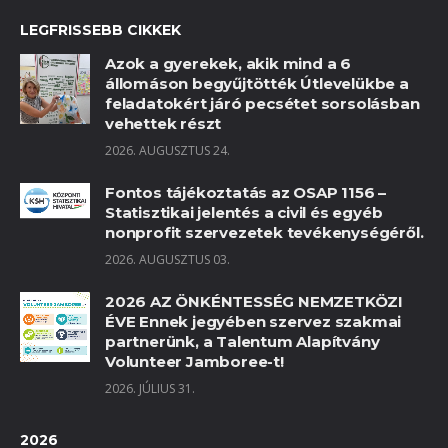
LEGFRISSEBB CIKKEK
Azok a gyerekek, akik mind a 6
állomáson begyűjtötték Útlevelükbe a
feladatokért járó pecsétet sorsolásban
vehettek részt
2026. AUGUSZTUS 24.
Fontos tájékoztatás az OSAP 1156 –
Statisztikai jelentés a civil és egyéb
nonprofit szervezetek tevékenységéről.
2026. AUGUSZTUS 03.
2026 AZ ÖNKÉNTESSÉG NEMZETKÖZI
ÉVE Ennek jegyében szervez szakmai
partnerünk, a Talentum Alapítvány
Volunteer Jamboree-t!
2026. JÚLIUS 31.
2026