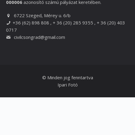
000006
azonosító számú pályázat keretében.
6722 Szeged, Mérey u. 6/b
+36 (62) 898 808 , + 36 (20) 285 9355 , + 36 (20) 403
0717
civilcsongrad@gmail.com
© Minden jog fenntartva
Ipari Fotó