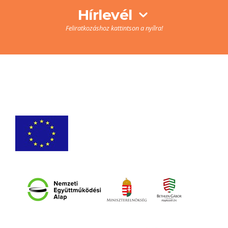
Hírlevél
Feliratkozáshoz kattintson a nyílra!