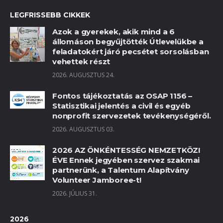
LEGFRISSEBB CIKKEK
Azok a gyerekek, akik mind a 6
állomáson begyűjtötték Útlevelükbe a
feladatokért járó pecsétet sorsolásban
vehettek részt
2026. AUGUSZTUS 24.
Fontos tájékoztatás az OSAP 1156 –
Statisztikai jelentés a civil és egyéb
nonprofit szervezetek tevékenységéről.
2026. AUGUSZTUS 03.
2026 AZ ÖNKÉNTESSÉG NEMZETKÖZI
ÉVE Ennek jegyében szervez szakmai
partnerünk, a Talentum Alapítvány
Volunteer Jamboree-t!
2026. JÚLIUS 31.
2026