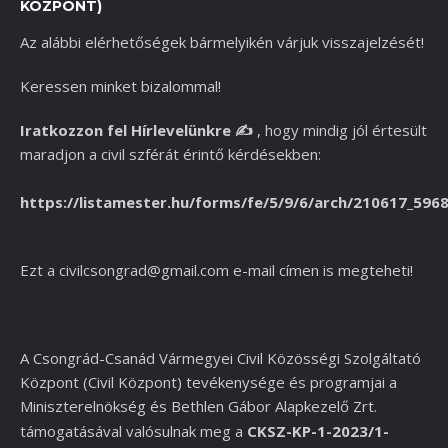
KÖZPONT)
Az alábbi elérhetőségek bármelyikén várjuk visszajelzését!
Keressen minket bizalommal!
Iratkozzon fel Hírlevelünkre
✍️
,
hogy mindig jól értesült
maradjon a civil szférát érintő kérdésekben:
https://listamester.hu/forms/fe/5/9/6/arch/210617_596
Ezt a
civilcsongrad@gmail.com
e-mail címen is megteheti!
A Csongrád-Csanád Vármegyei Civil Közösségi Szolgáltató
Központ (Civil Központ) tevékenysége és programjai a
Miniszterelnökség és
Bethlen Gábor Alapkezelő Zrt.
támogatásával valósulnak meg a
CKSZ-KP-1-2023/1-