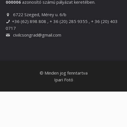
000006
azonosító számú pályázat keretében.
6722 Szeged, Mérey u. 6/b
+36 (62) 898 808 , + 36 (20) 285 9355 , + 36 (20) 403
0717
civilcsongrad@gmail.com
© Minden jog fenntartva
Ipari Fotó