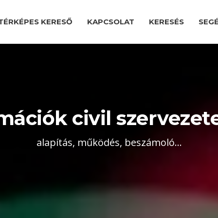
TÉRKÉPES KERESŐ
KAPCSOLAT
KERESÉS
SEG
mációk civil szerveze
alapítás, működés, beszámoló...