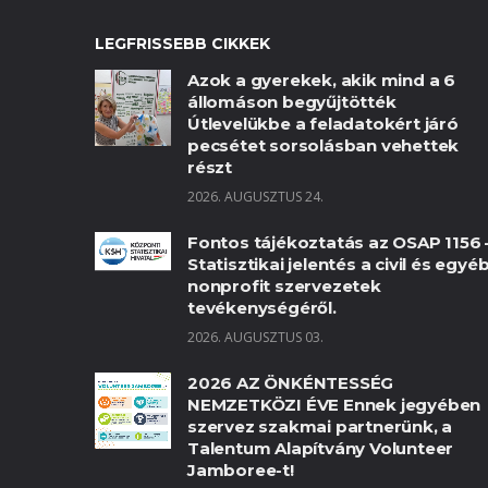
LEGFRISSEBB CIKKEK
Azok a gyerekek, akik mind a 6
állomáson begyűjtötték
Útlevelükbe a feladatokért járó
pecsétet sorsolásban vehettek
részt
2026. AUGUSZTUS 24.
Fontos tájékoztatás az OSAP 1156 
Statisztikai jelentés a civil és egyé
nonprofit szervezetek
tevékenységéről.
2026. AUGUSZTUS 03.
2026 AZ ÖNKÉNTESSÉG
NEMZETKÖZI ÉVE Ennek jegyében
szervez szakmai partnerünk, a
Talentum Alapítvány Volunteer
Jamboree-t!