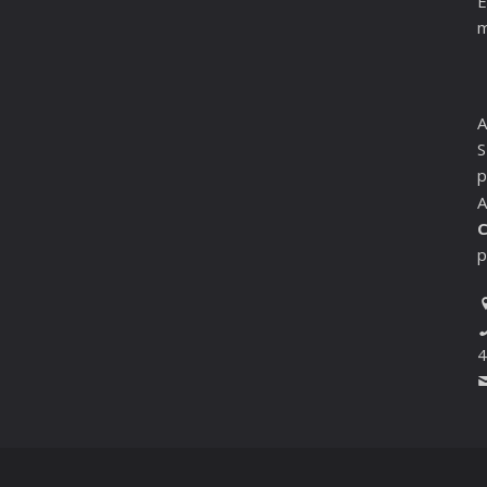
E
m
A
S
p
A
C
p
4