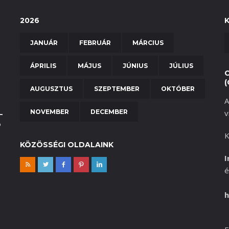
2026
JANUÁR
FEBRUÁR
MÁRCIUS
ÁPRILIS
MÁJUS
JÚNIUS
JÚLIUS
(
AUGUSZTUS
SZEPTEMBER
OKTÓBER
A
NOVEMBER
DECEMBER
v
–
b
K
KÖZÖSSÉGI OLDALAINK
I
é
h