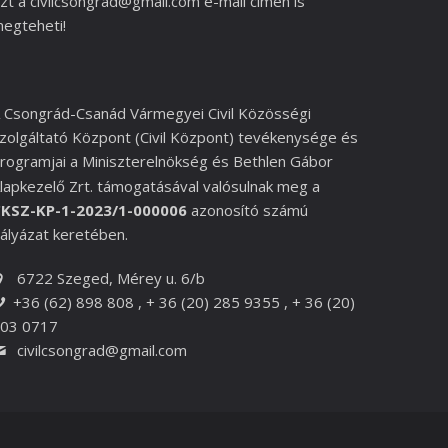
zt a
civilcsongrad@gmail.com
e-mail címen is
egteheti!
 Csongrád-Csanád Vármegyei Civil Közösségi
zolgáltató Központ (Civil Központ) tevékenysége és
rogramjai a
Miniszterelnökség és
Bethlen Gábor
lapkezelő Zrt.
támogatásával valósulnak meg a
KSZ-KP-1-2023/1-000006
azonosító számú
ályázat keretében.
6722 Szeged, Mérey u. 6/b
+36 (62) 898 808 , + 36 (20) 285 9355 , + 36 (20)
03 0717
civilcsongrad@gmail.com