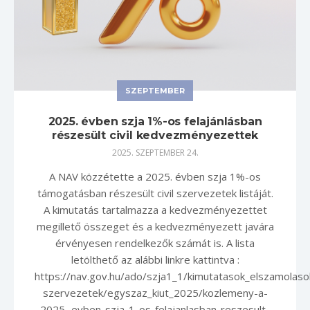
SZEPTEMBER
2025. évben szja 1%-os felajánlásban
részesült civil kedvezményezettek
2025. SZEPTEMBER 24.
A NAV közzétette a 2025. évben szja 1%-os
támogatásban részesült civil szervezetek listáját.
A kimutatás tartalmazza a kedvezményezettet
megillető összeget és a kedvezményezett javára
érvényesen rendelkezők számát is. A lista
letölthető az alábbi linkre kattintva :
https://nav.gov.hu/ado/szja1_1/kimutatasok_elszamolasok/
szervezetek/egyszaz_kiut_2025/kozlemeny-a-
2025.-evben-szja-1-os-felajanlasban-reszesult-