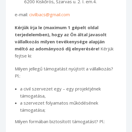
6200 Kiskőrös, Szarvas u. 2. I. em.4.
e-mail:
civilbacs@gmail.com
Kérjük írja le (maximum 1 gépelt oldal
terjedelemben), hogy az Ön által javasolt
vállalkozás milyen tevékenysége alapján
méltó az adományozó díj elnyerésére!
Kérjük
fejtse ki:
Milyen jellegű támogatást nyújtott a vállalkozás?
Pl.:
a civil szervezet egy – egy projektjének
támogatása,
a szervezet folyamatos működésének
támogatása;
Milyen formában biztosított támogatást? Pl.: