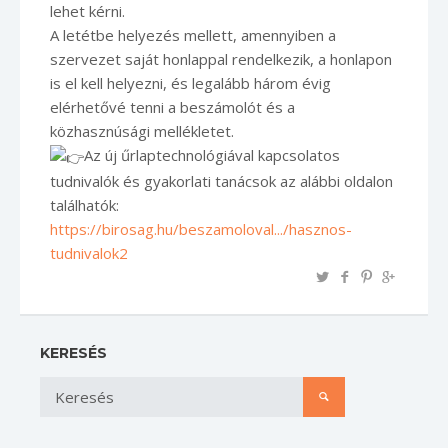
lehet kérni.
A letétbe helyezés mellett, amennyiben a
szervezet saját honlappal rendelkezik, a honlapon
is el kell helyezni, és legalább három évig
elérhetővé tenni a beszámolót és a
közhasznúsági mellékletet.
Az új űrlaptechnológiával kapcsolatos
tudnivalók és gyakorlati tanácsok az alábbi oldalon
találhatók:
https://birosag.hu/beszamoloval.../hasznos-
tudnivalok2
KERESÉS