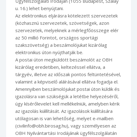
Ügyfélszolgálati Irodáján (1055 Budapest, Szalay
u. 16.) lehet benyújtani.
Az elektronikus eljárásra kötelezett szervezetek
(közhasznú szervezetek, szövetségek, azon
szervezetek, melyeknek a mérlegfőösszege elér
az 50 millió Forintot, országos sportági
szakszövetség) a beszámolójukat kizárólag
elektronikus úton nyújthatják be.
A postai úton megküldött beszámolót az OBH
kizárólag eredetiben, keltezéssel ellátva, a
tárgyév, illetve az időszak pontos feltüntetésével,
valamint a képviselő aláírásával ellátva fogadja el.
Amennyiben beszámolójukat postai úton küldik és
igazolásra van szükségük a letétbe helyezéséről,
úgy kísérőlevelet kell mellékelniük, amelyben kérik
az igazolás kiállítását. Az igazolások kiállítására
utólagosan is van lehetőség, melyet e-mailben
(civilinfo@obh.birosag.hu), vagy személyesen az
OBH Nyilvántartási Irodájának ügyfélszolgálatán