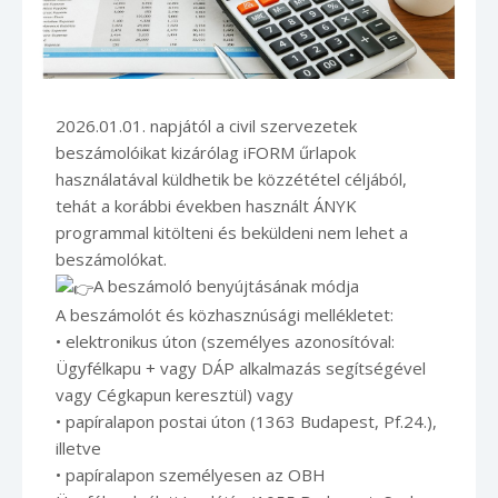
2026.01.01. napjától a civil szervezetek
beszámolóikat kizárólag iFORM űrlapok
használatával küldhetik be közzététel céljából,
tehát a korábbi években használt ÁNYK
programmal kitölteni és beküldeni nem lehet a
beszámolókat.
A beszámoló benyújtásának módja
A beszámolót és közhasznúsági mellékletet:
• elektronikus úton (személyes azonosítóval:
Ügyfélkapu + vagy DÁP alkalmazás segítségével
vagy Cégkapun keresztül) vagy
• papíralapon postai úton (1363 Budapest, Pf.24.),
illetve
• papíralapon személyesen az OBH