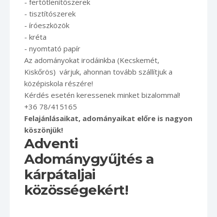
- fertőtlenítőszerek
- tisztítószerek
- íróeszközök
- kréta
- nyomtató papír
Az adományokat irodáinkba (Kecskemét,
Kiskőrös)
várjuk, ahonnan tovább szállítjuk a
középiskola részére!
Kérdés esetén keressenek minket bizalommal!
+36 78/415165
Felajánlásaikat, adományaikat előre is nagyon
köszönjük!
Adventi
Adománygyűjtés a
kárpátaljai
közösségekért!