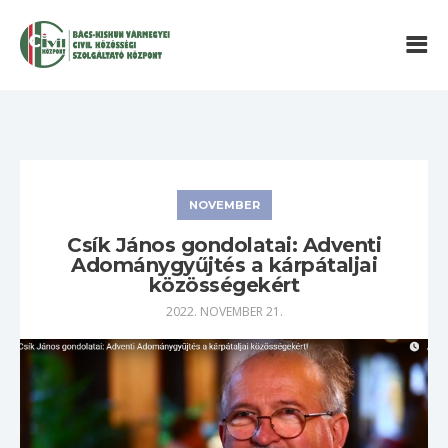
NOVEMBER
Csík János gondolatai: Adventi
Adománygyűjtés a kárpátaljai
közösségekért
2022. NOVEMBER 21.