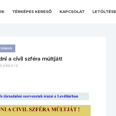
IK
TÉRKÉPES KERESŐ
KAPCSOLAT
LETÖLTÉS
JÚNIUS
i a civil szféra múltját!
9. JÚNIUS 18.