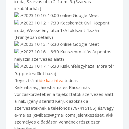
iroda, Szarvas utca 2. 1.em. 5. (Szarvas
inkubátorház)
2023.10.10. 10:00 online Google Meet
2023.10.12. 17:30 Kecskemét Civil Központ
iroda, Wesselényi utca 1/A földszint 4.szám
(Frangepán sétány)
2023.10.13. 16:30 online Google Meet
2023.10.16. 16:30 Kunszentmiklós (a pontos
helyszín szervezés alatt)
2023.10.17. 16:30 Kiskunfélegyháza, Móra tér
9. (Ipartestület háza)
Regisztrálni
ide kattintva
tudnak.
Kiskunhalas, Jánoshalma és Bácsalmás
vonzáskörzetében a tájékoztatók szervezés alatt
állnak, igény szerint! Kérjük azoknak a
szervezeteknek a telefonos (78/415165) és/vagy
e-mailes (civilbacs@gmail.com) jelentkezését, akik
személyes előadáson vennének részt ezen
körzetben!