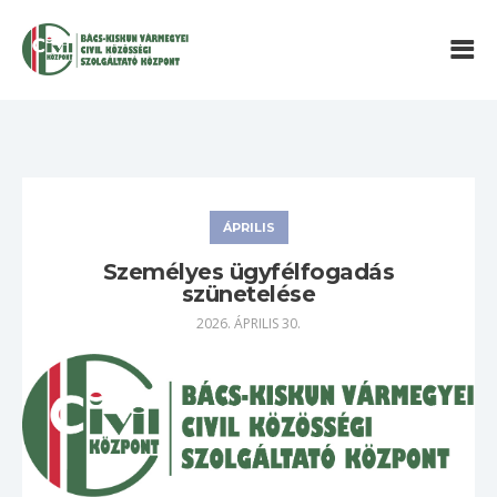
ÁPRILIS
Személyes ügyfélfogadás
szünetelése
2026. ÁPRILIS 30.