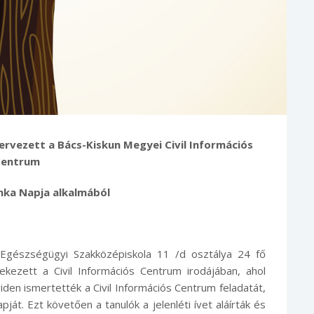
vezett a Bács-Kiskun Megyei Civil Információs
Centrum
unka Napja alkalmából
 Egészségügyi Szakközépiskola 11 /d osztálya 24 fő
lekezett a Civil Információs Centrum irodájában, ahol
en ismertették a Civil Információs Centrum feladatát,
át. Ezt követően a tanulók a jelenléti ívet aláírták és