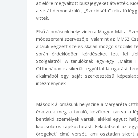
az előre megváltott buszjegyeket átvették. Kio
a sétát demonstráló , „Szocióséta” feliratú lég
vittek.
Első állomásunk helyszínén a Magyar Máltai Sze
módszertani szervezője, valamint az MMSZ Csa
általuk végzett széles skálán mozgó szociális
során érdeklődően kérdéseket tett fel ,fe
Szolgálatról. A tanulóknak egy-egy „Máltai 
Otthonában is sikerült egyúttal látogatást ten
alkalmából egy saját szerkesztésű képesla
intézménynek.
Második állomásunk helyszíne a Margaréta Otth
érkeztek meg a tanuló, kezükben tartva a lé
bentlakó személyek várták, akikkel együtt hal
kapcsolatos tájékoztatást. Feladatként az egy
öregeket” című versét, ami osztatlan sikert 