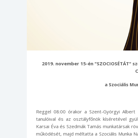
2019. november 15-én "SZOCIOSÉTÁT" szer
a Szociális M
Reggel 08:00 órakor a Szent-Györgyi Albert
tanulóival és az osztályfőnök kíséretével gyü
Karsai Éva és Szedmák Tamás munkatársak rövid
működését, majd méltatta a Szociális Munka Napj