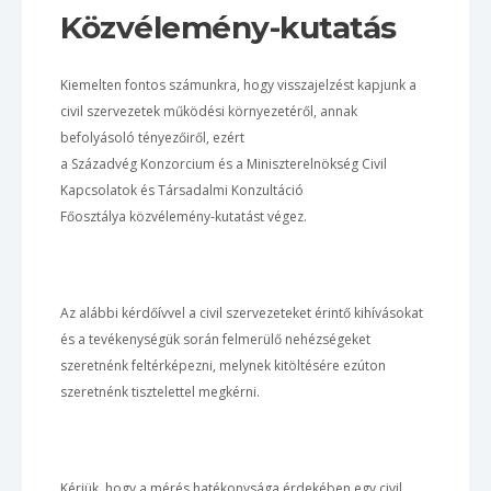
Közvélemény-kutatás
Kiemelten fontos számunkra, hogy visszajelzést kapjunk a
civil szervezetek működési környezetéről, annak
befolyásoló tényezőiről, ezért
a Századvég Konzorcium és a Miniszterelnökség Civil
Kapcsolatok és Társadalmi Konzultáció
Főosztálya közvélemény-kutatást végez.
Az alábbi kérdőívvel a civil szervezeteket érintő kihívásokat
és a tevékenységük során felmerülő nehézségeket
szeretnénk feltérképezni, melynek kitöltésére ezúton
szeretnénk tisztelettel megkérni.
Kérjük, hogy a mérés hatékonysága érdekében egy civil