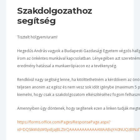
Szakdolgozathoz
segítség
Tisztelt hölgyem/uram!
Hegedűs András vagyok a Budapesti Gazdasági Egyetem végzős hall
írom az önkéntes munkával kapcsolatban. Lényegében azt szeretném b
eredmény hatással a munkaerőpiacon ez a tevékenység.
Rendkívül nagy segítség lenne, ha kitölttethetném a kérdőívem az ön
teljesen anonim az egész és nem vesz sok időt igénybe (maximum 5 pe
kiemelni, hogy csak a szakdolgozatom elkészítéséhez fogom felhaszná
Amennyiben úgy döntenek, hogy segítenek ezen a linken tudják megte
https://forms.office.com/Pages/ResponsePage.aspx?
id=DQSIkWdsW0yxEjajBLZtrQAAAAAAAAAAAAMAABqYA0NUQzBINzl