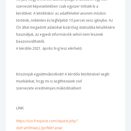
szervezet képviseletében csak egyszer töltsék ki a
kérdőívet. A kitöltéskor az adatfelvétel anonim módon
történik, önkéntes és legfeljebb 10 percet vesz igénybe. Az
Ön által megadott adatokat kizárólag statisztika készítésére
használjuk, az egyedi információk sehol nem lesznek
beazonosíthatók.
A kérdőív 2021. április 9-ig lesz elérhető.
Köszönjük együttműködését! A kérdőív kitöltésével segíti
munkánkat, hogy mi is segíthessünk civil
szervezete eredményes működésében!
LINK:
https://szv.frequest.com/squest.php?
did=aH9YweLL3prfkM1anwr