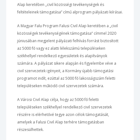
Alap keretében „civil közösségi tevékenységek és
feltételeinek támogatása” című alprogram pályázati kiírásai.
A Magyar Falu Program Falusi Civil Alap keretében a „civil
közösségek tevékenységének támogatása” címmel 2020
júniusában megjelent pályázati felhívás forrást biztosított
az 5000 fő vagy ez alatti lélekszámú településeken
székhellyel rendelkező egyesületek és alapítványok
számára. A pályázat sikere alapján és figyelembe véve a
civil szervezetek igényeit, a Kormány újabb támogatási
programot indít, ezúttal az 5000 fő lakosságszám feletti
településeken működő civil szervezetek számára.
A Városi Civil Alap célja, hogy az 5000 fő feletti
településeken székhellyel rendelkező civil szervezetek
részére is elérhetővé tegye azon célok támogatását,
amelyek a Falusi Civil Alap terhére támogatásban
részesülhettek.