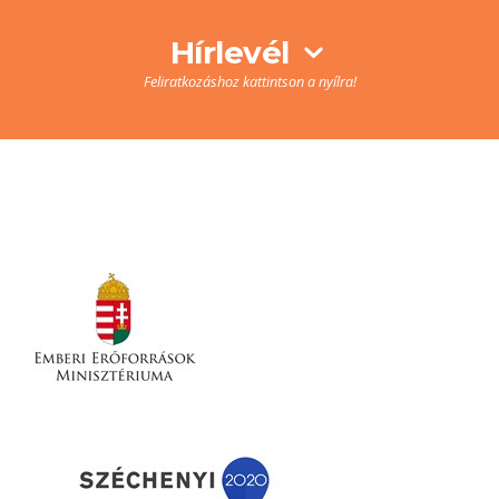
Hírlevél
Feliratkozáshoz kattintson a nyílra!