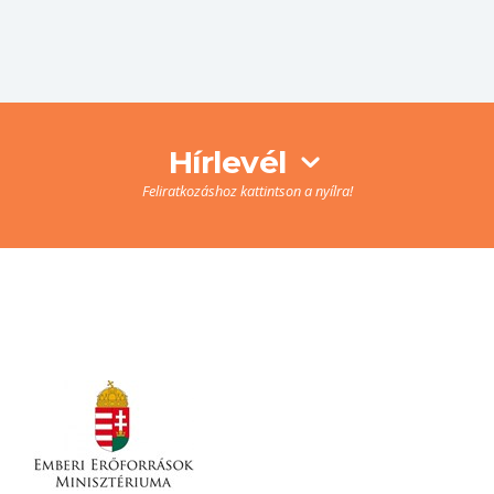
Hírlevél
Feliratkozáshoz kattintson a nyílra!