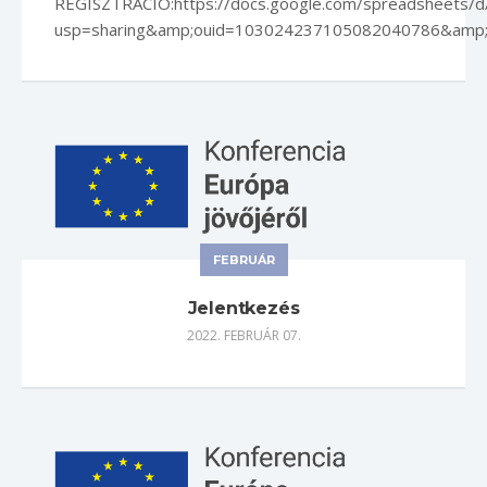
REGISZTRÁCIÓ:https://docs.google.com/spreadsheets/
usp=sharing&amp;ouid=103024237105082040786&amp;r
FEBRUÁR
Jelentkezés
2022. FEBRUÁR 07.