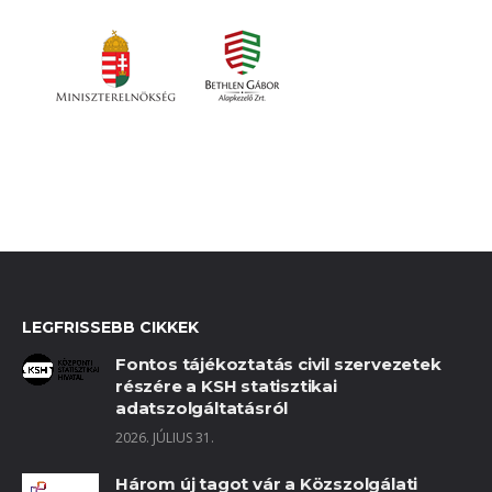
LEGFRISSEBB CIKKEK
Fontos tájékoztatás civil szervezetek
részére a KSH statisztikai
adatszolgáltatásról
2026. JÚLIUS 31.
Három új tagot vár a Közszolgálati