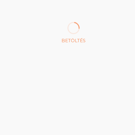
Feliratkozáshoz kattintson a nyílra!
BETÖLTÉS