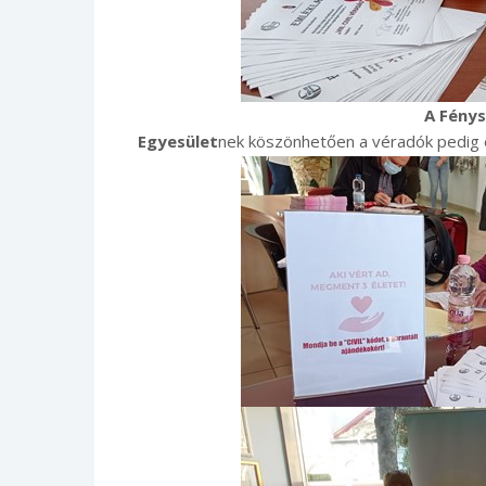
A Fénys
Egyesület
nek köszönhetően a véradók pedig 