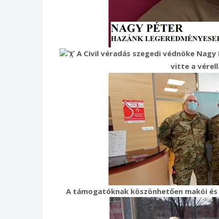
A Civil véradás szegedi védnöke Nagy 
vitte a vére
A támogatóknak köszönhetően makói és m