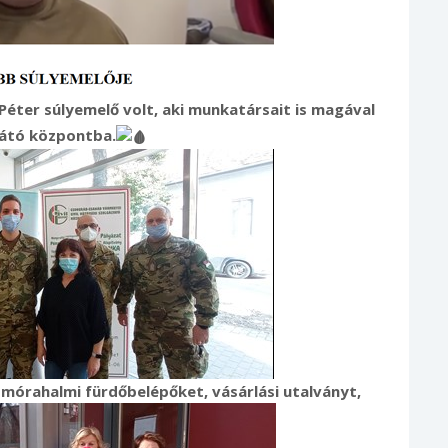
Péter súlyemelő volt, aki munkatársait is magával
llátó központba.
órahalmi fürdőbelépőket, vásárlási utalványt,