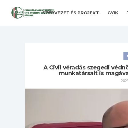
SZERVEZET ÉS PROJEKT
GYIK
A Civil véradás szegedi védn
munkatársait is magával
2023