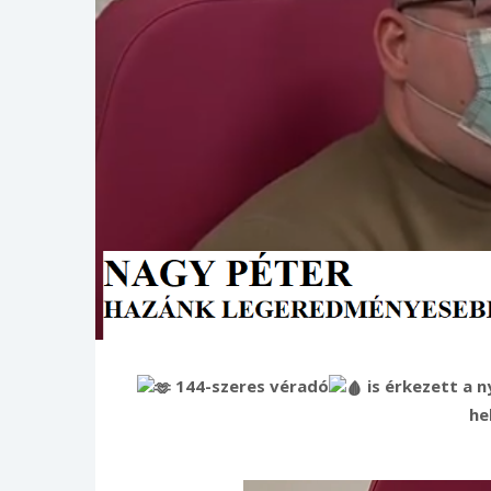
144-szeres véradó
is érkezett a n
he