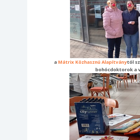
a
Mátrix Közhasznú Alapítvány
tól s
bohócdoktorok a v