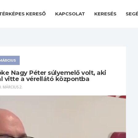
TÉRKÉPES KERESŐ
KAPCSOLAT
KERESÉS
SEG
MÁRCIUS
öke Nagy Péter súlyemelő volt, aki
 vitte a vérellátó központba
. MÁRCIUS 2.