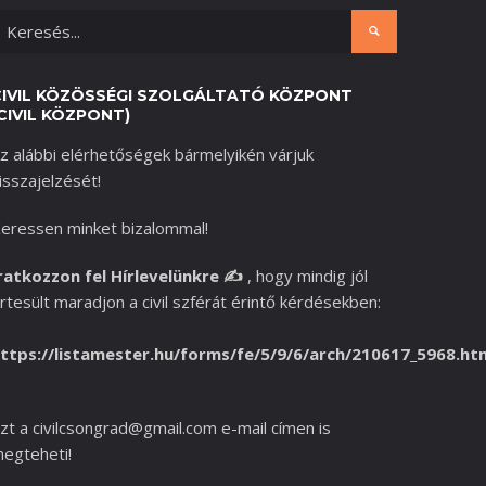
CIVIL KÖZÖSSÉGI SZOLGÁLTATÓ KÖZPONT
CIVIL KÖZPONT)
z alábbi elérhetőségek bármelyikén várjuk
isszajelzését!
eressen minket bizalommal!
ratkozzon fel Hírlevelünkre
✍️
,
hogy mindig jól
rtesült maradjon a civil szférát érintő kérdésekben:
ttps://listamester.hu/forms/fe/5/9/6/arch/210617_5968.ht
zt a
civilcsongrad@gmail.com
e-mail címen is
egteheti!