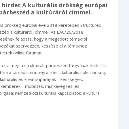
 hirdet A kulturális örökség európai
párbeszéd a kultúráról címmel.
ális örökség európai éve 2018 keretében Structured
beszéd a kultúráról) címmel. Az EAC/26/2018
tesének feladata, hogy a megadott témákról
álkozókat szervezzen, készítse el a témákhoz
ettek online fórumát.
ozta meg a strukturált párbeszéd tárgyának: kulturális
ra a társadalmi integrációért; kulturális sokszínűség;
ulturális és kreatív iparágak – készségek,
 szakemberek – mobilitás, munkavégzési és
rgása; nemzetközi kulturális kapcsolatok; a kultúra