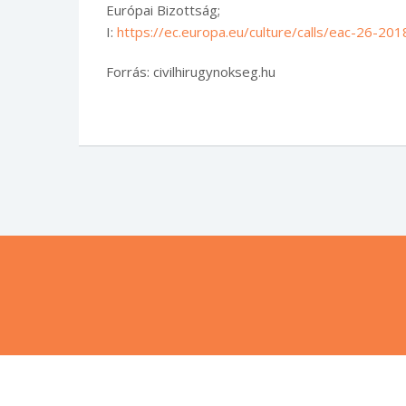
Európai Bizottság;
I:
https://ec.europa.eu/culture/calls/eac-26-20
Forrás: civilhirugynokseg.hu