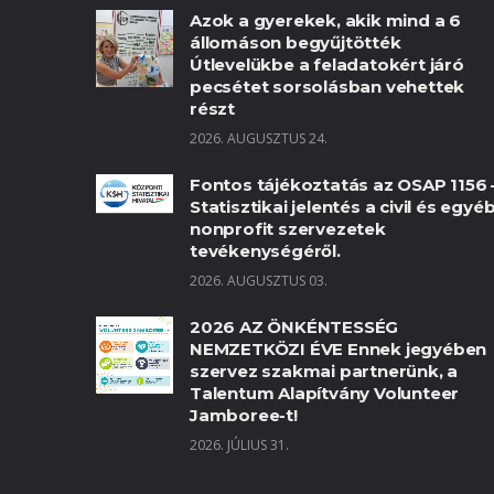
Azok a gyerekek, akik mind a 6
állomáson begyűjtötték
Útlevelükbe a feladatokért járó
pecsétet sorsolásban vehettek
részt
2026. AUGUSZTUS 24.
Fontos tájékoztatás az OSAP 1156 
Statisztikai jelentés a civil és egyé
nonprofit szervezetek
tevékenységéről.
2026. AUGUSZTUS 03.
2026 AZ ÖNKÉNTESSÉG
NEMZETKÖZI ÉVE Ennek jegyében
szervez szakmai partnerünk, a
Talentum Alapítvány Volunteer
Jamboree-t!
2026. JÚLIUS 31.