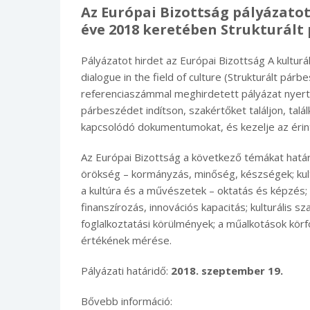
Az Európai Bizottság pályázatot
éve 2018 keretében Strukturált 
Pályázatot hirdet az Európai Bizottság A kultur
dialogue in the field of culture (Strukturált pár
referenciaszámmal meghirdetett pályázat nyer
párbeszédet indítson, szakértőket találjon, tal
kapcsolódó dokumentumokat, és kezelje az érint
Az Európai Bizottság a következő témákat határ
örökség – kormányzás, minőség, készségek; kultú
a kultúra és a művészetek – oktatás és képzés; k
finanszírozás, innovációs kapacitás; kulturális
foglalkoztatási körülmények; a műalkotások körfo
értékének mérése.
Pályázati határidő:
2018. szeptember 19.
Bővebb információ: