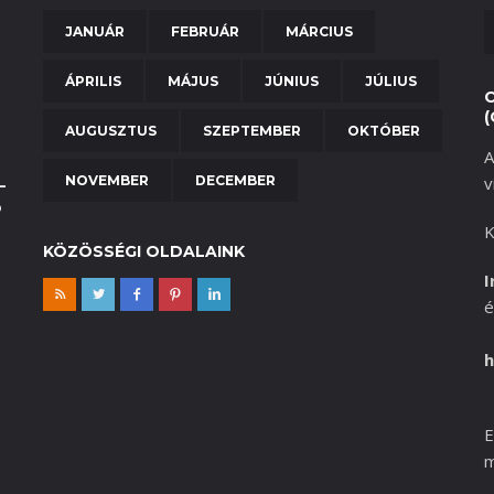
JANUÁR
FEBRUÁR
MÁRCIUS
ÁPRILIS
MÁJUS
JÚNIUS
JÚLIUS
(
AUGUSZTUS
SZEPTEMBER
OKTÓBER
A
NOVEMBER
DECEMBER
v
–
b
K
KÖZÖSSÉGI OLDALAINK
I
é
h
E
m