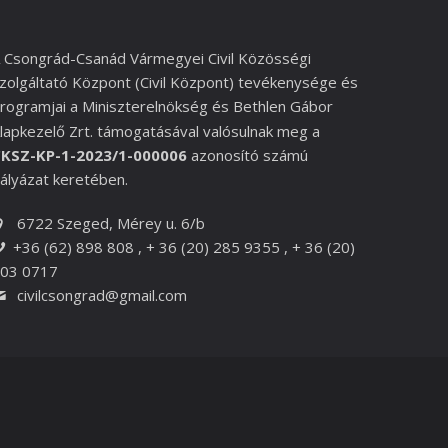
 Csongrád-Csanád Vármegyei Civil Közösségi
zolgáltató Központ (Civil Központ) tevékenysége és
rogramjai a
Miniszterelnökség és
Bethlen Gábor
lapkezelő Zrt.
támogatásával valósulnak meg a
KSZ-KP-1-2023/1-000006
azonosító számú
ályázat keretében.
6722 Szeged, Mérey u. 6/b
+36 (62) 898 808 , + 36 (20) 285 9355 , + 36 (20)
03 0717
civilcsongrad@gmail.com