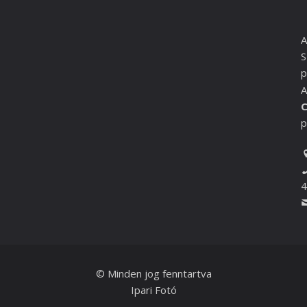
A
S
p
A
C
p
4
© Minden jog fenntartva
Ipari Fotó