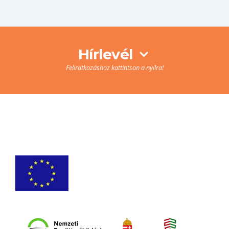
Hírlevél
Feliratkozáshoz kattintson a nyílra!