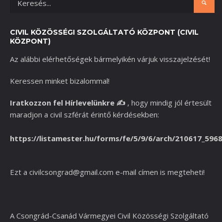
CIVIL KÖZÖSSÉGI SZOLGÁLTATÓ KÖZPONT (CIVIL
KÖZPONT)
Az alábbi elérhetőségek bármelyikén várjuk visszajelzését!
Keressen minket bizalommal!
Iratkozzon fel Hírlevelünkre
✍️
,
hogy mindig jól értesült
maradjon a civil szférát érintő kérdésekben:
https://listamester.hu/forms/fe/5/9/6/arch/210617_596
Ezt a
civilcsongrad@gmail.com
e-mail címen is megteheti!
A Csongrád-Csanád Vármegyei Civil Közösségi Szolgáltató