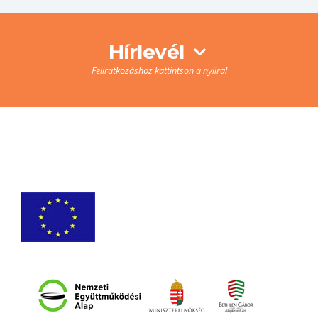
Hírlevél
Feliratkozáshoz kattintson a nyílra!