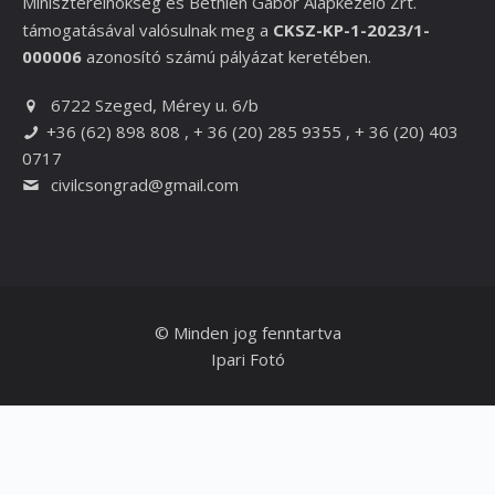
Miniszterelnökség és
Bethlen Gábor Alapkezelő Zrt.
támogatásával valósulnak meg a
CKSZ-KP-1-2023/1-
000006
azonosító számú pályázat keretében.
6722 Szeged, Mérey u. 6/b
+36 (62) 898 808 , + 36 (20) 285 9355 , + 36 (20) 403
0717
civilcsongrad@gmail.com
© Minden jog fenntartva
Ipari Fotó