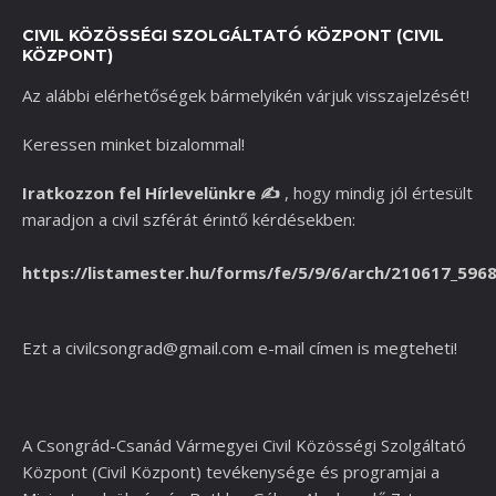
CIVIL KÖZÖSSÉGI SZOLGÁLTATÓ KÖZPONT (CIVIL
KÖZPONT)
Az alábbi elérhetőségek bármelyikén várjuk visszajelzését!
Keressen minket bizalommal!
Iratkozzon fel Hírlevelünkre
✍️
,
hogy mindig jól értesült
maradjon a civil szférát érintő kérdésekben:
https://listamester.hu/forms/fe/5/9/6/arch/210617_596
Ezt a
civilcsongrad@gmail.com
e-mail címen is megteheti!
A Csongrád-Csanád Vármegyei Civil Közösségi Szolgáltató
Központ (Civil Központ) tevékenysége és programjai a