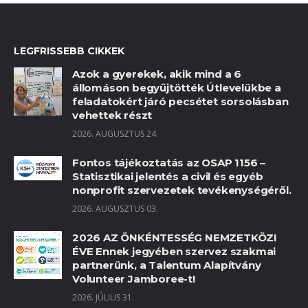
LEGFRISSEBB CIKKEK
Azok a gyerekek, akik mind a 6
állomáson begyűjtötték Útlevelükbe a
feladatokért járó pecsétet sorsolásban
vehettek részt
2026. AUGUSZTUS 24.
Fontos tájékoztatás az OSAP 1156 –
Statisztikai jelentés a civil és egyéb
nonprofit szervezetek tevékenységéről.
2026. AUGUSZTUS 03.
2026 AZ ÖNKÉNTESSÉG NEMZETKÖZI
ÉVE Ennek jegyében szervez szakmai
partnerünk, a Talentum Alapítvány
Volunteer Jamboree-t!
2026. JÚLIUS 31.