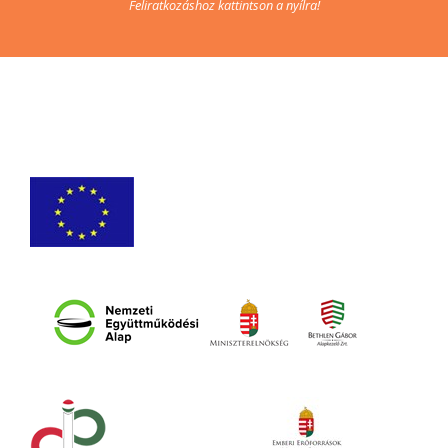
Feliratkozáshoz kattintson a nyílra!