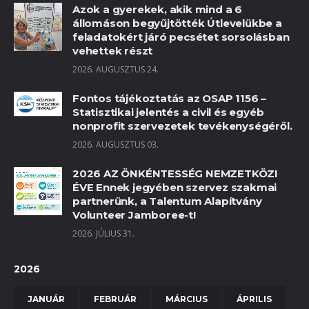
Azok a gyerekek, akik mind a 6
állomáson begyűjtötték Útlevelükbe a
feladatokért járó pecsétet sorsolásban
vehettek részt
2026. AUGUSZTUS 24.
Fontos tájékoztatás az OSAP 1156 –
Statisztikai jelentés a civil és egyéb
nonprofit szervezetek tevékenységéről.
2026. AUGUSZTUS 03.
2026 AZ ÖNKÉNTESSÉG NEMZETKÖZI
ÉVE Ennek jegyében szervez szakmai
partnerünk, a Talentum Alapítvány
Volunteer Jamboree-t!
2026. JÚLIUS 31.
2026
JANUÁR
FEBRUÁR
MÁRCIUS
ÁPRILIS