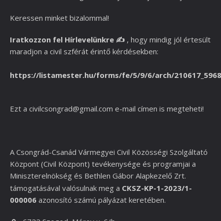
Keressen minket bizalommal!
Iratkozzon fel Hírlevelünkre
✍️
,
hogy mindig jól értesült
maradjon a civil szférát érintő kérdésekben:
https://listamester.hu/forms/fe/5/9/6/arch/210617_596
Ezt a
civilcsongrad@gmail.com
e-mail címen is megteheti!
A Csongrád-Csanád Vármegyei Civil Közösségi Szolgáltató
Központ (Civil Központ) tevékenysége és programjai a
Miniszterelnökség és
Bethlen Gábor Alapkezelő Zrt.
támogatásával valósulnak meg a
CKSZ-KP-1-2023/1-
000006
azonosító számú pályázat keretében.