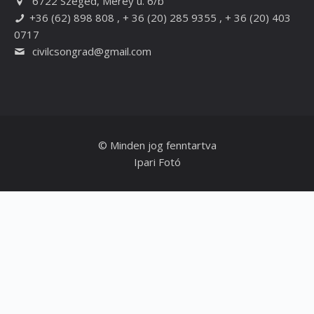
6722 Szeged, Mérey u. 6/b
+36 (62) 898 808 , + 36 (20) 285 9355 , + 36 (20) 403
0717
civilcsongrad@gmail.com
© Minden jog fenntartva
Ipari Fotó