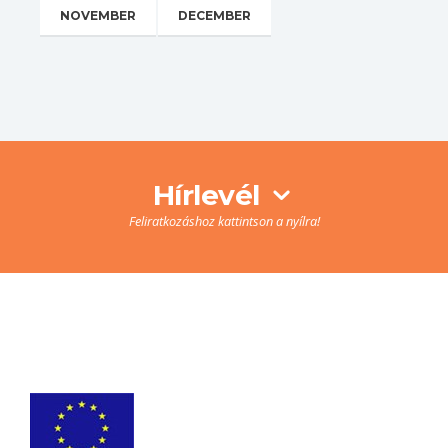
NOVEMBER
DECEMBER
Hírlevél
Feliratkozáshoz kattintson a nyílra!