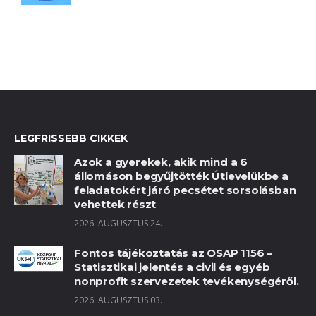
LEGFRISSEBB CIKKEK
Azok a gyerekek, akik mind a 6
állomáson begyűjtötték Útlevelükbe a
feladatokért járó pecsétet sorsolásban
vehettek részt
2026. AUGUSZTUS 24.
Fontos tájékoztatás az OSAP 1156 –
Statisztikai jelentés a civil és egyéb
nonprofit szervezetek tevékenységéről.
2026. AUGUSZTUS 03.