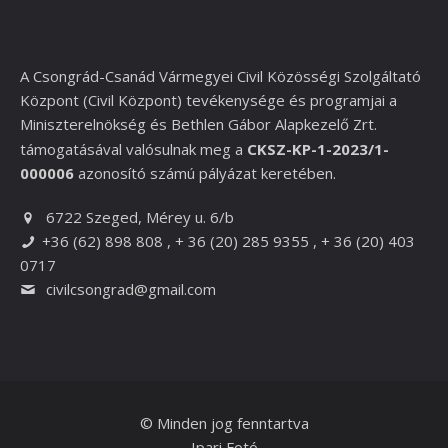
A Csongrád-Csanád Vármegyei Civil Közösségi Szolgáltató
Központ (Civil Központ) tevékenysége és programjai a
Miniszterelnökség és
Bethlen Gábor Alapkezelő Zrt.
támogatásával valósulnak meg a
CKSZ-KP-1-2023/1-
000006
azonosító számú pályázat keretében.
6722 Szeged, Mérey u. 6/b
+36 (62) 898 808 , + 36 (20) 285 9355 , + 36 (20) 403
0717
civilcsongrad@gmail.com
© Minden jog fenntartva
Ipari Fotó