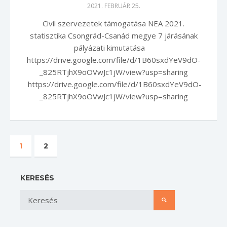
2021. FEBRUÁR 25.
Civil szervezetek támogatása NEA 2021.
statisztika Csongrád-Csanád megye 7 járásának
pályázati kimutatása
https://drive.google.com/file/d/1B60sxdYeV9dO-
_825RTjhX9oOVwJc1jW/view?usp=sharing
https://drive.google.com/file/d/1B60sxdYeV9dO-
_825RTjhX9oOVwJc1jW/view?usp=sharing
1
2
KERESÉS