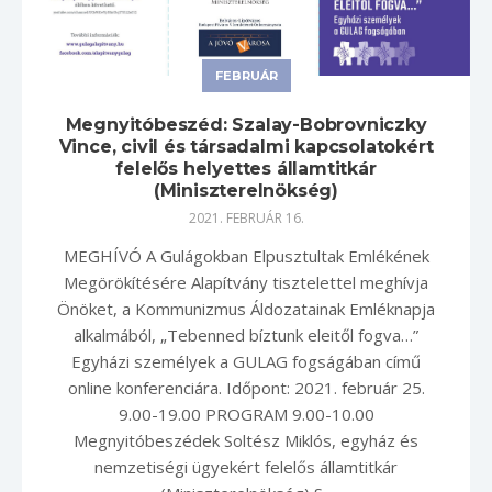
FEBRUÁR
Megnyitóbeszéd: Szalay-Bobrovniczky
Vince, civil és társadalmi kapcsolatokért
felelős helyettes államtitkár
(Miniszterelnökség)
2021. FEBRUÁR 16.
MEGHÍVÓ A Gulágokban Elpusztultak Emlékének
Megörökítésére Alapítvány tisztelettel meghívja
Önöket, a Kommunizmus Áldozatainak Emléknapja
alkalmából, „Tebenned bíztunk eleitől fogva…”
Egyházi személyek a GULAG fogságában című
online konferenciára. Időpont: 2021. február 25.
9.00-19.00 PROGRAM 9.00-10.00
Megnyitóbeszédek Soltész Miklós, egyház és
nemzetiségi ügyekért felelős államtitkár