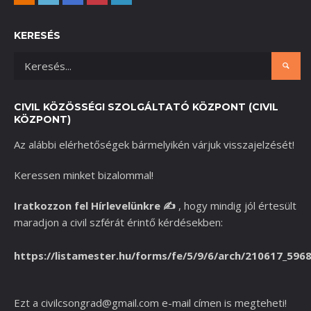
KERESÉS
CIVIL KÖZÖSSÉGI SZOLGÁLTATÓ KÖZPONT (CIVIL
KÖZPONT)
Az alábbi elérhetőségek bármelyikén várjuk visszajelzését!
Keressen minket bizalommal!
Iratkozzon fel Hírlevelünkre
✍️
,
hogy mindig jól értesült
maradjon a civil szférát érintő kérdésekben:
https://listamester.hu/forms/fe/5/9/6/arch/210617_596
Ezt a
civilcsongrad@gmail.com
e-mail címen is megteheti!