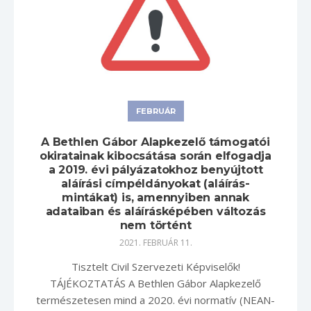
FEBRUÁR
A Bethlen Gábor Alapkezelő támogatói
okiratainak kibocsátása során elfogadja
a 2019. évi pályázatokhoz benyújtott
aláírási címpéldányokat (aláírás-
mintákat) is, amennyiben annak
adataiban és aláírásképében változás
nem történt
2021. FEBRUÁR 11.
Tisztelt Civil Szervezeti Képviselők!
TÁJÉKOZTATÁS A Bethlen Gábor Alapkezelő
természetesen mind a 2020. évi normatív (NEAN-