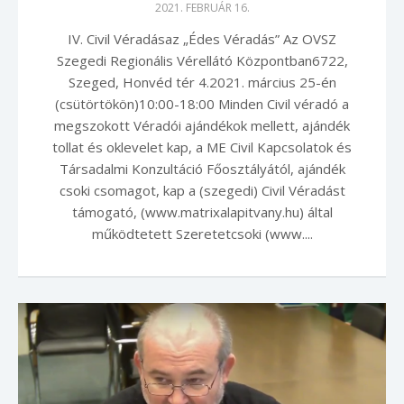
2021. FEBRUÁR 16.
IV. Civil Véradásaz „Édes Véradás” Az OVSZ
Szegedi Regionális Vérellátó Központban6722,
Szeged, Honvéd tér 4.2021. március 25-én
(csütörtökön)10:00-18:00 Minden Civil véradó a
megszokott Véradói ajándékok mellett, ajándék
tollat és oklevelet kap, a ME Civil Kapcsolatok és
Társadalmi Konzultáció Főosztályától, ajándék
csoki csomagot, kap a (szegedi) Civil Véradást
támogató, (www.matrixalapitvany.hu) által
működtetett Szeretetcsoki (www....