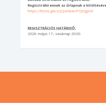
Regisztrálni ennek az űrlapnak a kitöltéséve
https://forms.gle/zQQxmbwcPYJvtgpV6
REGISZTRÁCIÓS HATÁRIDŐ:
2026. május 17., vasárnap 20:00