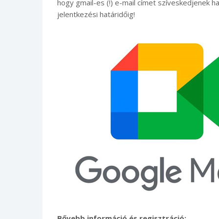
hogy gmail-es (!) e-mail címet szíveskedjenek has
jelentkezési határidőig!
Bővebb információ és regisztráció: