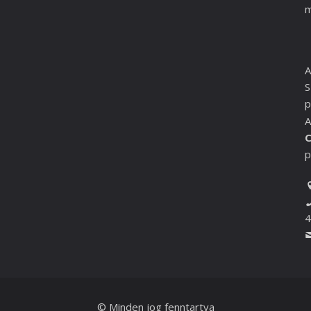
m
A
S
p
A
C
p
4
© Minden jog fenntartva