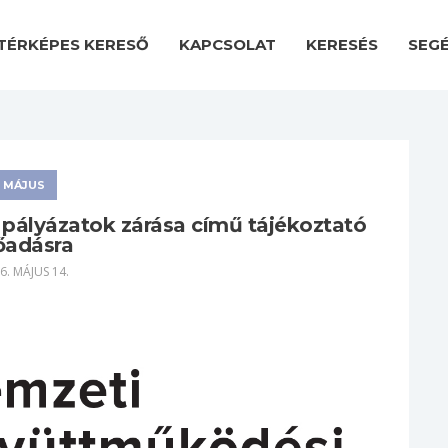
TÉRKÉPES KERESŐ
KAPCSOLAT
KERESÉS
SEG
MÁJUS
ályázatok zárása című tájékoztató
őadásra
6. MÁJUS 14.