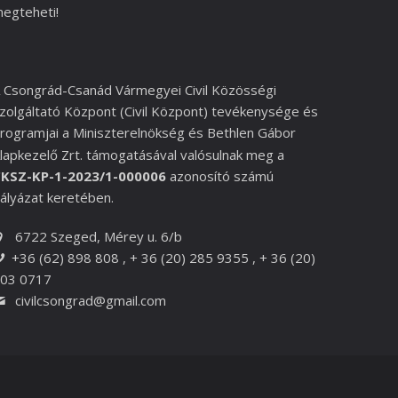
egteheti!
 Csongrád-Csanád Vármegyei Civil Közösségi
zolgáltató Központ (Civil Központ) tevékenysége és
rogramjai a
Miniszterelnökség és
Bethlen Gábor
lapkezelő Zrt.
támogatásával valósulnak meg a
KSZ-KP-1-2023/1-000006
azonosító számú
ályázat keretében.
6722 Szeged, Mérey u. 6/b
+36 (62) 898 808 , + 36 (20) 285 9355 , + 36 (20)
03 0717
civilcsongrad@gmail.com