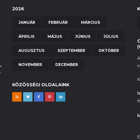
2026
JANUÁR
FEBRUÁR
MÁRCIUS
ÁPRILIS
MÁJUS
JÚNIUS
JÚLIUS
(
AUGUSZTUS
SZEPTEMBER
OKTÓBER
A
NOVEMBER
DECEMBER
v
–
b
K
KÖZÖSSÉGI OLDALAINK
I
é
h
E