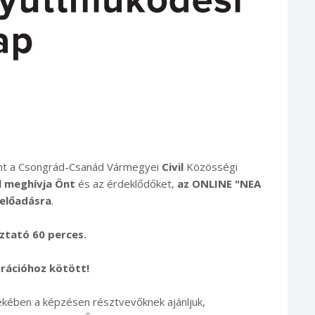
mint a Csongrád-Csanád Vármegyei
Civil
Közösségi
l meghívja Önt
és az érdeklődőket,
az ONLINE "NEA
 előadásra
.
oztató 60 perces.
trációhoz kötött!
ekében a képzésen résztvevőknek ajánljuk,