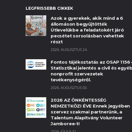
LEGFRISSEBB CIKKEK
Azok a gyerekek, akik mind a 6
állomáson begyűjtötték
Útlevelükbe a feladatokért járó
pecsétet sorsolásban vehettek
részt
2026. AUGUSZTUS 24.
Fontos tájékoztatás az OSAP 1156 
Statisztikai jelentés a civil és egyé
nonprofit szervezetek
tevékenységéről.
2026. AUGUSZTUS 03.
2026 AZ ÖNKÉNTESSÉG
NEMZETKÖZI ÉVE Ennek jegyében
szervez szakmai partnerünk, a
Talentum Alapítvány Volunteer
Jamboree-t!
2026. JÚLIUS 31.