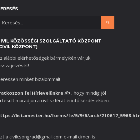
KERESÉS
CIVIL KÖZÖSSÉGI SZOLGÁLTATÓ KÖZPONT
CIVIL KÖZPONT)
z alábbi elérhetőségek bármelyikén várjuk
isszajelzését!
eressen minket bizalommal!
ratkozzon fel Hírlevelünkre
✍️
,
hogy mindig jól
rtesült maradjon a civil szférát érintő kérdésekben:
ttps://listamester.hu/forms/fe/5/9/6/arch/210617_5968.ht
zt a
civilcsongrad@gmail.com
e-mail címen is