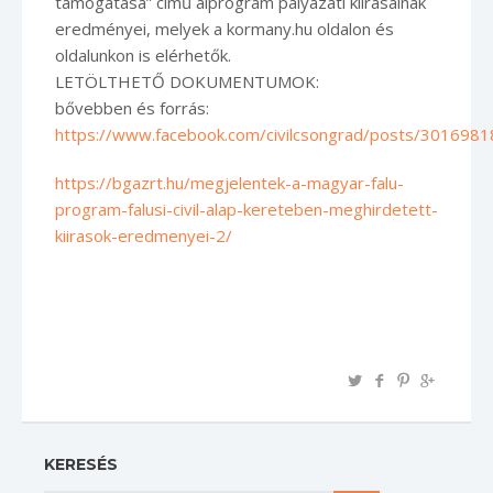
támogatása” című alprogram pályázati kiírásainak
eredményei, melyek a kormany.hu oldalon és
oldalunkon is elérhetők.
LETÖLTHETŐ DOKUMENTUMOK:
bővebben és forrás:
https://www.facebook.com/civilcsongrad/posts/301698
https://bgazrt.hu/megjelentek-a-magyar-falu-
program-falusi-civil-alap-kereteben-meghirdetett-
kiirasok-eredmenyei-2/
KERESÉS