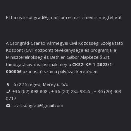
Ezt a
civilcsongrad@gmail.com
e-mail címen is megteheti!
A Csongrád-Csanád Vármegyei Civil Közösségi Szolgáltató
Központ (Civil Központ) tevékenysége és programjai a
Miniszterelnökség és
Bethlen Gábor Alapkezelő Zrt.
támogatásával valósulnak meg a
CKSZ-KP-1-2023/1-
000006
azonosító számú pályázat keretében.
6722 Szeged, Mérey u. 6/b
+36 (62) 898 808 , + 36 (20) 285 9355 , + 36 (20) 403
0717
civilcsongrad@gmail.com