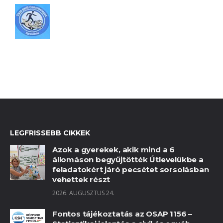
LEGFRISSEBB CIKKEK
Azok a gyerekek, akik mind a 6
állomáson begyűjtötték Útlevelükbe a
feladatokért járó pecsétet sorsolásban
vehettek részt
2026. AUGUSZTUS 24.
Fontos tájékoztatás az OSAP 1156 –