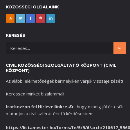
KÖZÖSSÉGI OLDALAINK
KERESÉS
CIVIL KÖZÖSSÉGI SZOLGÁLTATÓ KÖZPONT (CIVIL
KÖZPONT)
Az alábbi elérhetőségek bármelyikén várjuk visszajelzését!
Keressen minket bizalommal!
Iratkozzon fel Hírlevelünkre
✍️
,
hogy mindig jól értesült
maradjon a civil szférát érintő kérdésekben:
https://listamester.hu/forms/fe/5/9/6/arch/210617_596