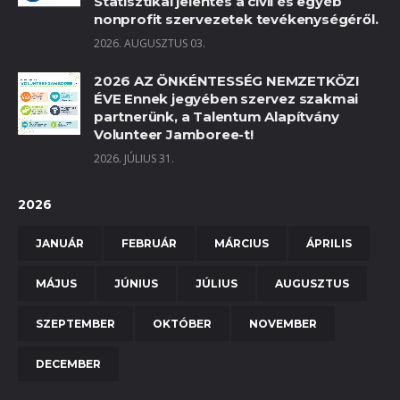
Statisztikai jelentés a civil és egyéb
nonprofit szervezetek tevékenységéről.
2026. AUGUSZTUS 03.
2026 AZ ÖNKÉNTESSÉG NEMZETKÖZI
ÉVE Ennek jegyében szervez szakmai
partnerünk, a Talentum Alapítvány
Volunteer Jamboree-t!
2026. JÚLIUS 31.
2026
JANUÁR
FEBRUÁR
MÁRCIUS
ÁPRILIS
MÁJUS
JÚNIUS
JÚLIUS
AUGUSZTUS
SZEPTEMBER
OKTÓBER
NOVEMBER
DECEMBER