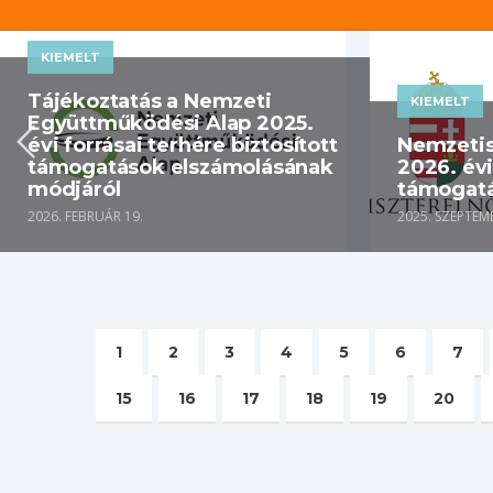
KIEMELT
Tájékoztatás a Nemzeti
KIEMELT
Együttműködési Alap 2025.
évi forrásai terhére biztosított
Nemzetis
támogatások elszámolásának
2026. év
módjáról
támogat
2026. FEBRUÁR 19.
2025. SZEPTEM
1
2
3
4
5
6
7
15
16
17
18
19
20