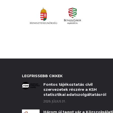
LEGFRISSEBB CIKKEK
Fontos tájékoztatás civil
szervezetek részére a KSH
statisztikai adatszolgáltatásról
2026. JÚLIUS 31.
Három új tagot vár a Közszolgálati