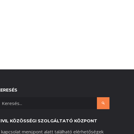
KERESÉS
CIVIL KÖZÖSSÉGI SZOLGÁLTATÓ KÖZPONT
 kapcsolat menüpont alatt található elérhetőségek