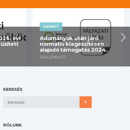
KIEMELT
026. évi
Adományok után járó
űsített
normatív kiegészítésen
alapuló támogatás 2024.
2024. JÚNIUS 27.
KERESÉS
RÓLUNK