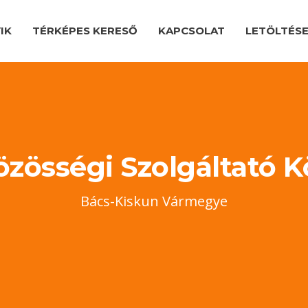
IK
TÉRKÉPES KERESŐ
KAPCSOLAT
LETÖLTÉS
Közösségi Szolgáltató 
Bács-Kiskun Vármegye