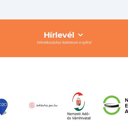
Hírlevél
Feliratkozáshoz kattintson a nyílra!