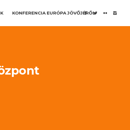
EK
KONFERENCIA EURÓPA JÖVŐJÉRŐL
Központ