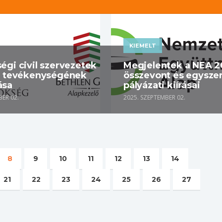
KIEMELT
égi civil szervezetek
Megjelentek a NEA 2
i tevékenységének
összevont és egyszer
ása
pályázati kiírásai
BER 02.
2025. SZEPTEMBER 02.
8
9
10
11
12
13
14
21
22
23
24
25
26
27